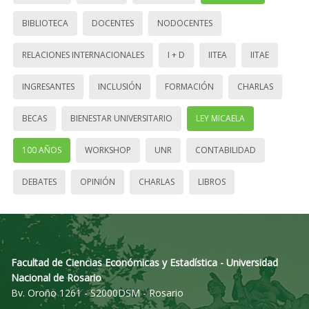
BIBLIOTECA
DOCENTES
NODOCENTES
RELACIONES INTERNACIONALES
I + D
IITEA
IITAE
INGRESANTES
INCLUSIÓN
FORMACIÓN
CHARLAS
BECAS
BIENESTAR UNIVERSITARIO
LEY MICAELA
100 AÑOS
WORKSHOP
UNR
CONTABILIDAD
DEBATES
OPINIÓN
CHARLAS
LIBROS
Facultad de Ciencias Económicas y Estadística - Universidad
Nacional de Rosario
Bv. Oroño 1261 - S2000DSM - Rosario