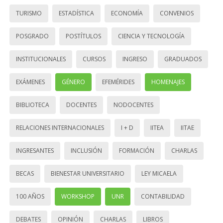
TURISMO
ESTADÍSTICA
ECONOMÍA
CONVENIOS
POSGRADO
POSTÍTULOS
CIENCIA Y TECNOLOGÍA
INSTITUCIONALES
CURSOS
INGRESO
GRADUADOS
EXÁMENES
GÉNERO
EFEMÉRIDES
HOMENAJES
BIBLIOTECA
DOCENTES
NODOCENTES
RELACIONES INTERNACIONALES
I + D
IITEA
IITAE
INGRESANTES
INCLUSIÓN
FORMACIÓN
CHARLAS
BECAS
BIENESTAR UNIVERSITARIO
LEY MICAELA
100 AÑOS
WORKSHOP
UNR
CONTABILIDAD
DEBATES
OPINIÓN
CHARLAS
LIBROS