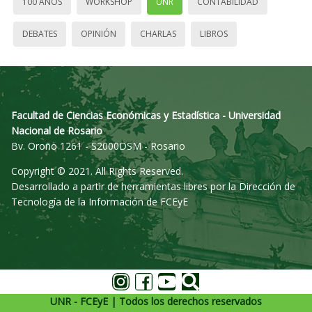
100 AÑOS
WORKSHOP
UNR
CONTABILIDAD
DEBATES
OPINIÓN
CHARLAS
LIBROS
Facultad de Ciencias Económicas y Estadística - Universidad
Nacional de Rosario
Bv. Oroño 1261 - S2000DSM - Rosario
Copyright © 2021. All Rights Reserved.
Desarrollado a partir de herramientas libres por la Dirección de
Tecnología de la Información de FCEyE
UNR - FCEyE | Todos los derechos reservados