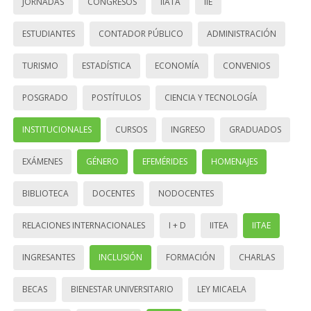
JORNADAS
CONGRESOS
IIATA
IIE
ESTUDIANTES
CONTADOR PÚBLICO
ADMINISTRACIÓN
TURISMO
ESTADÍSTICA
ECONOMÍA
CONVENIOS
POSGRADO
POSTÍTULOS
CIENCIA Y TECNOLOGÍA
INSTITUCIONALES
CURSOS
INGRESO
GRADUADOS
EXÁMENES
GÉNERO
EFEMÉRIDES
HOMENAJES
BIBLIOTECA
DOCENTES
NODOCENTES
RELACIONES INTERNACIONALES
I + D
IITEA
IITAE
INGRESANTES
INCLUSIÓN
FORMACIÓN
CHARLAS
BECAS
BIENESTAR UNIVERSITARIO
LEY MICAELA