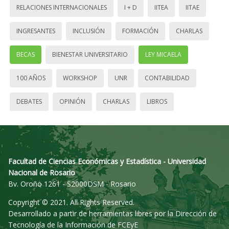
RELACIONES INTERNACIONALES
I + D
IITEA
IITAE
INGRESANTES
INCLUSIÓN
FORMACIÓN
CHARLAS
BECAS
BIENESTAR UNIVERSITARIO
LEY MICAELA
100 AÑOS
WORKSHOP
UNR
CONTABILIDAD
DEBATES
OPINIÓN
CHARLAS
LIBROS
Facultad de Ciencias Económicas y Estadística - Universidad
Nacional de Rosario
Bv. Oroño 1261 - S2000DSM - Rosario
Copyright © 2021. All Rights Reserved.
Desarrollado a partir de herramientas libres por la Dirección de
Tecnología de la Información de FCEyE