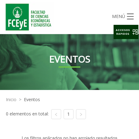
MENÚ
ACCESOS
RAPIDOS
EVENTOS
Inicio
>
Eventos
0 elementos en total:
1
Los filtros aplicados no han arrojado resultados