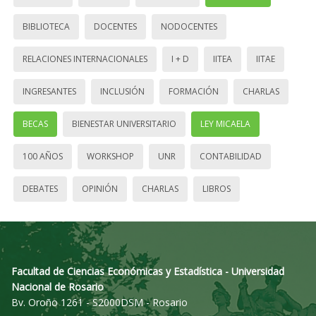
BIBLIOTECA
DOCENTES
NODOCENTES
RELACIONES INTERNACIONALES
I + D
IITEA
IITAE
INGRESANTES
INCLUSIÓN
FORMACIÓN
CHARLAS
BECAS
BIENESTAR UNIVERSITARIO
LEY MICAELA
100 AÑOS
WORKSHOP
UNR
CONTABILIDAD
DEBATES
OPINIÓN
CHARLAS
LIBROS
Facultad de Ciencias Económicas y Estadística - Universidad
Nacional de Rosario
Bv. Oroño 1261 - S2000DSM - Rosario