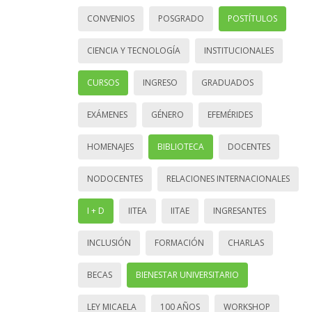
CONVENIOS
POSGRADO
POSTÍTULOS
CIENCIA Y TECNOLOGÍA
INSTITUCIONALES
CURSOS
INGRESO
GRADUADOS
EXÁMENES
GÉNERO
EFEMÉRIDES
HOMENAJES
BIBLIOTECA
DOCENTES
NODOCENTES
RELACIONES INTERNACIONALES
I + D
IITEA
IITAE
INGRESANTES
INCLUSIÓN
FORMACIÓN
CHARLAS
BECAS
BIENESTAR UNIVERSITARIO
LEY MICAELA
100 AÑOS
WORKSHOP