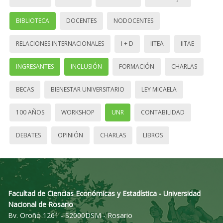
BIBLIOTECA
DOCENTES
NODOCENTES
RELACIONES INTERNACIONALES
I + D
IITEA
IITAE
INGRESANTES
INCLUSIÓN
FORMACIÓN
CHARLAS
BECAS
BIENESTAR UNIVERSITARIO
LEY MICAELA
100 AÑOS
WORKSHOP
UNR
CONTABILIDAD
DEBATES
OPINIÓN
CHARLAS
LIBROS
Facultad de Ciencias Económicas y Estadística - Universidad
Nacional de Rosario
Bv. Oroño 1261 - S2000DSM - Rosario