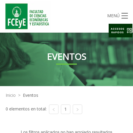
MENÚ
ACCESOS
RAPIDOS
EVENTOS
Inicio
>
Eventos
0 elementos en total:
1
Los filtros aplicados no han arrojado resultados