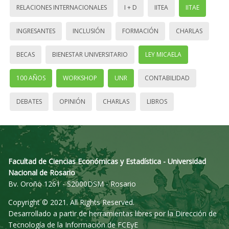
RELACIONES INTERNACIONALES
I + D
IITEA
IITAE
INGRESANTES
INCLUSIÓN
FORMACIÓN
CHARLAS
BECAS
BIENESTAR UNIVERSITARIO
LEY MICAELA
100 AÑOS
WORKSHOP
UNR
CONTABILIDAD
DEBATES
OPINIÓN
CHARLAS
LIBROS
Facultad de Ciencias Económicas y Estadística - Universidad
Nacional de Rosario
Bv. Oroño 1261 - S2000DSM - Rosario
Copyright © 2021. All Rights Reserved.
Desarrollado a partir de herramientas libres por la Dirección de
Tecnología de la Información de FCEyE