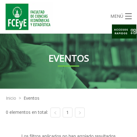
MENÚ
ACCESOS
RAPIDOS
EVENTOS
Inicio
>
Eventos
0 elementos en total:
1
Los filtros aplicados no han arrojado resultados