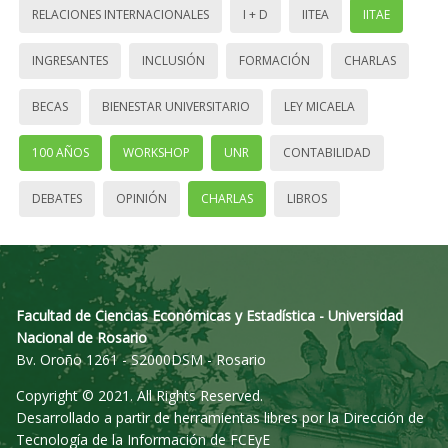
RELACIONES INTERNACIONALES
I + D
IITEA
IITAE
INGRESANTES
INCLUSIÓN
FORMACIÓN
CHARLAS
BECAS
BIENESTAR UNIVERSITARIO
LEY MICAELA
100 AÑOS
WORKSHOP
UNR
CONTABILIDAD
DEBATES
OPINIÓN
CHARLAS
LIBROS
Facultad de Ciencias Económicas y Estadística - Universidad
Nacional de Rosario
Bv. Oroño 1261 - S2000DSM - Rosario
Copyright © 2021. All Rights Reserved.
Desarrollado a partir de herramientas libres por la Dirección de
Tecnología de la Información de FCEyE