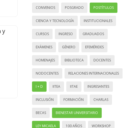
CONVENIOS
POSGRADO
POSTÍTULOS
CIENCIA Y TECNOLOGÍA
INSTITUCIONALES
 y
CURSOS
INGRESO
GRADUADOS
EXÁMENES
GÉNERO
EFEMÉRIDES
HOMENAJES
BIBLIOTECA
DOCENTES
NODOCENTES
RELACIONES INTERNACIONALES
I + D
IITEA
IITAE
INGRESANTES
INCLUSIÓN
FORMACIÓN
CHARLAS
BECAS
BIENESTAR UNIVERSITARIO
LEY MICAELA
100 AÑOS
WORKSHOP