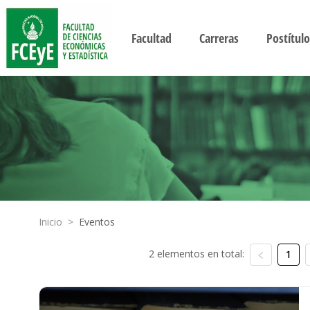
Facultad
Carreras
Postítulo
Inicio
>
Eventos
2 elementos en total:
1