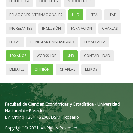
BIBLIOTECA
DOCENTES
NODOCENTES
RELACIONES INTERNACIONALES
I + D
IITEA
IITAE
INGRESANTES
INCLUSIÓN
FORMACIÓN
CHARLAS
BECAS
BIENESTAR UNIVERSITARIO
LEY MICAELA
100 AÑOS
WORKSHOP
UNR
CONTABILIDAD
DEBATES
OPINIÓN
CHARLAS
LIBROS
Facultad de Ciencias Económicas y Estadística - Universidad
Nacional de Rosario
Bv. Oroño 1261 - S2000DSM - Rosario
Copyright © 2021. All Rights Reserved.