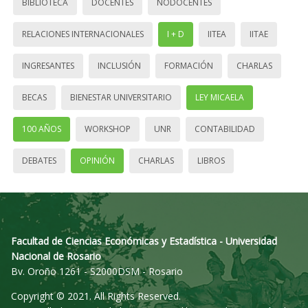
BIBLIOTECA
DOCENTES
NODOCENTES
RELACIONES INTERNACIONALES
I + D
IITEA
IITAE
INGRESANTES
INCLUSIÓN
FORMACIÓN
CHARLAS
BECAS
BIENESTAR UNIVERSITARIO
LEY MICAELA
100 AÑOS
WORKSHOP
UNR
CONTABILIDAD
DEBATES
OPINIÓN
CHARLAS
LIBROS
Facultad de Ciencias Económicas y Estadística - Universidad
Nacional de Rosario
Bv. Oroño 1261 - S2000DSM - Rosario
Copyright © 2021. All Rights Reserved.