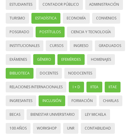
ESTUDIANTES
CONTADOR PÚBLICO
ADMINISTRACIÓN
TURISMO
ESTADÍSTICA
ECONOMÍA
CONVENIOS
POSGRADO
POSTÍTULOS
CIENCIA Y TECNOLOGÍA
INSTITUCIONALES
CURSOS
INGRESO
GRADUADOS
EXÁMENES
GÉNERO
EFEMÉRIDES
HOMENAJES
BIBLIOTECA
DOCENTES
NODOCENTES
RELACIONES INTERNACIONALES
I + D
IITEA
IITAE
INGRESANTES
INCLUSIÓN
FORMACIÓN
CHARLAS
BECAS
BIENESTAR UNIVERSITARIO
LEY MICAELA
100 AÑOS
WORKSHOP
UNR
CONTABILIDAD