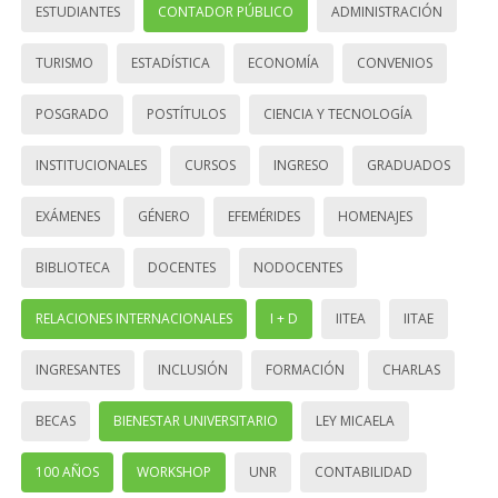
ESTUDIANTES
CONTADOR PÚBLICO
ADMINISTRACIÓN
TURISMO
ESTADÍSTICA
ECONOMÍA
CONVENIOS
POSGRADO
POSTÍTULOS
CIENCIA Y TECNOLOGÍA
INSTITUCIONALES
CURSOS
INGRESO
GRADUADOS
EXÁMENES
GÉNERO
EFEMÉRIDES
HOMENAJES
BIBLIOTECA
DOCENTES
NODOCENTES
RELACIONES INTERNACIONALES
I + D
IITEA
IITAE
INGRESANTES
INCLUSIÓN
FORMACIÓN
CHARLAS
BECAS
BIENESTAR UNIVERSITARIO
LEY MICAELA
100 AÑOS
WORKSHOP
UNR
CONTABILIDAD