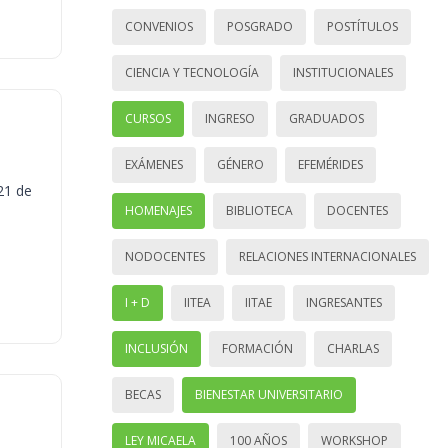
CONVENIOS
POSGRADO
POSTÍTULOS
CIENCIA Y TECNOLOGÍA
INSTITUCIONALES
CURSOS
INGRESO
GRADUADOS
EXÁMENES
GÉNERO
EFEMÉRIDES
21 de
HOMENAJES
BIBLIOTECA
DOCENTES
NODOCENTES
RELACIONES INTERNACIONALES
I + D
IITEA
IITAE
INGRESANTES
INCLUSIÓN
FORMACIÓN
CHARLAS
BECAS
BIENESTAR UNIVERSITARIO
LEY MICAELA
100 AÑOS
WORKSHOP