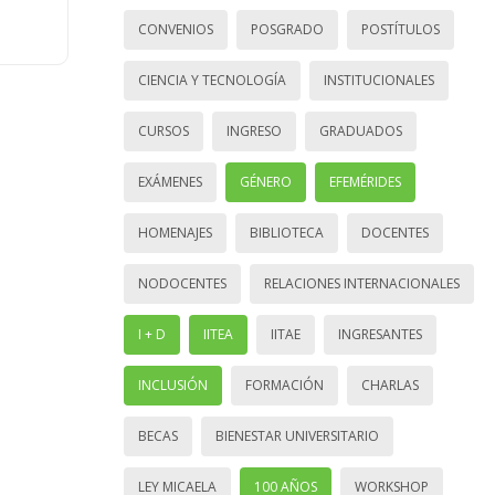
CONVENIOS
POSGRADO
POSTÍTULOS
CIENCIA Y TECNOLOGÍA
INSTITUCIONALES
CURSOS
INGRESO
GRADUADOS
EXÁMENES
GÉNERO
EFEMÉRIDES
HOMENAJES
BIBLIOTECA
DOCENTES
NODOCENTES
RELACIONES INTERNACIONALES
I + D
IITEA
IITAE
INGRESANTES
INCLUSIÓN
FORMACIÓN
CHARLAS
BECAS
BIENESTAR UNIVERSITARIO
LEY MICAELA
100 AÑOS
WORKSHOP