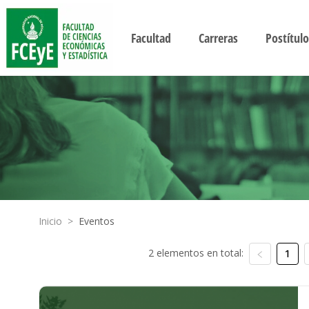
Facultad
Carreras
Postítulo
Inicio
>
Eventos
2 elementos en total:
1