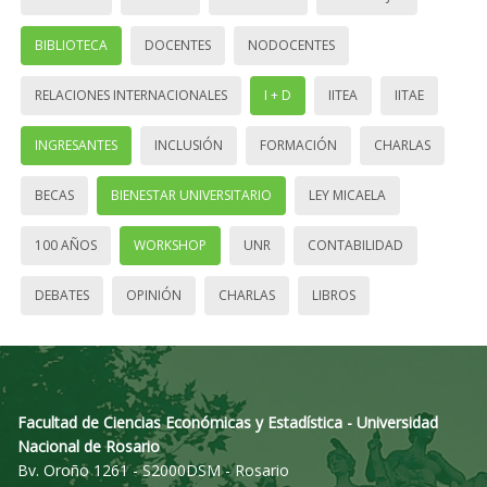
BIBLIOTECA
DOCENTES
NODOCENTES
RELACIONES INTERNACIONALES
I + D
IITEA
IITAE
INGRESANTES
INCLUSIÓN
FORMACIÓN
CHARLAS
BECAS
BIENESTAR UNIVERSITARIO
LEY MICAELA
100 AÑOS
WORKSHOP
UNR
CONTABILIDAD
DEBATES
OPINIÓN
CHARLAS
LIBROS
Facultad de Ciencias Económicas y Estadística - Universidad
Nacional de Rosario
Bv. Oroño 1261 - S2000DSM - Rosario