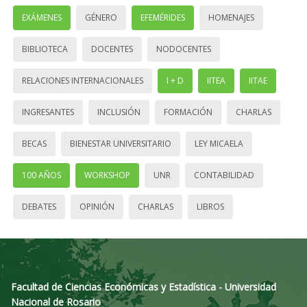
EXÁMENES
GÉNERO
EFEMÉRIDES
HOMENAJES
BIBLIOTECA
DOCENTES
NODOCENTES
RELACIONES INTERNACIONALES
I + D
IITEA
IITAE
INGRESANTES
INCLUSIÓN
FORMACIÓN
CHARLAS
BECAS
BIENESTAR UNIVERSITARIO
LEY MICAELA
100 AÑOS
WORKSHOP
UNR
CONTABILIDAD
DEBATES
OPINIÓN
CHARLAS
LIBROS
Facultad de Ciencias Económicas y Estadística - Universidad
Nacional de Rosario