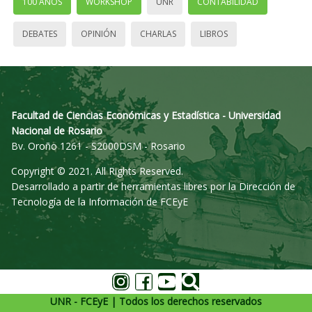
100 AÑOS
WORKSHOP
UNR
CONTABILIDAD
DEBATES
OPINIÓN
CHARLAS
LIBROS
Facultad de Ciencias Económicas y Estadística - Universidad
Nacional de Rosario
Bv. Oroño 1261 - S2000DSM - Rosario
Copyright © 2021. All Rights Reserved.
Desarrollado a partir de herramientas libres por la Dirección de
Tecnología de la Información de FCEyE
UNR - FCEyE | Todos los derechos reservados