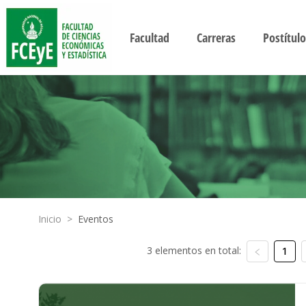
Facultad
Carreras
Postítulo
Inicio
>
Eventos
3 elementos en total:
1