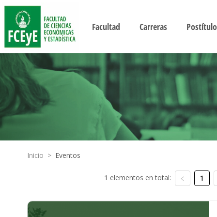
Facultad
Carreras
Postítulo
Inicio
>
Eventos
1 elementos en total:
1