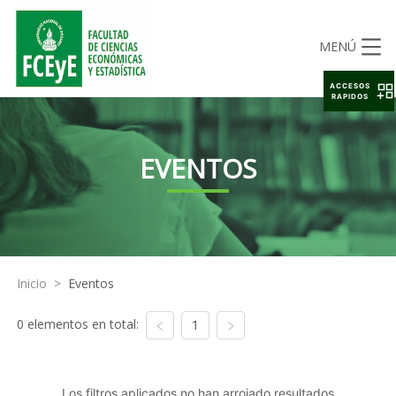
MENÚ
ACCESOS
RAPIDOS
EVENTOS
Inicio
>
Eventos
0 elementos en total:
1
Los filtros aplicados no han arrojado resultados