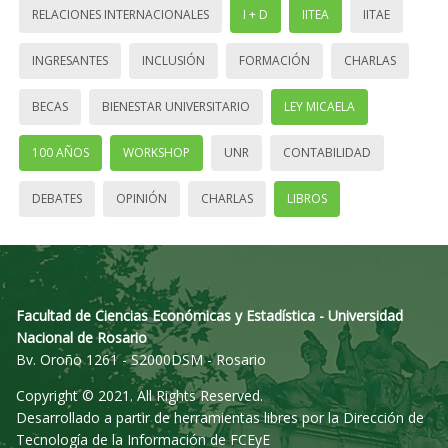
RELACIONES INTERNACIONALES
I + D
IITEA
IITAE
INGRESANTES
INCLUSIÓN
FORMACIÓN
CHARLAS
BECAS
BIENESTAR UNIVERSITARIO
LEY MICAELA
100 AÑOS
WORKSHOP
UNR
CONTABILIDAD
DEBATES
OPINIÓN
CHARLAS
LIBROS
Facultad de Ciencias Económicas y Estadística - Universidad
Nacional de Rosario
Bv. Oroño 1261 - S2000DSM - Rosario
Copyright © 2021. All Rights Reserved.
Desarrollado a partir de herramientas libres por la Dirección de
Tecnología de la Información de FCEyE