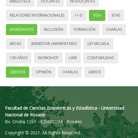
BIBLIOTECA
DOCENTES
NODOCENTES
RELACIONES INTERNACIONALES
I + D
IITEA
IITAE
INGRESANTES
INCLUSIÓN
FORMACIÓN
CHARLAS
BECAS
BIENESTAR UNIVERSITARIO
LEY MICAELA
100 AÑOS
WORKSHOP
UNR
CONTABILIDAD
DEBATES
OPINIÓN
CHARLAS
LIBROS
Facultad de Ciencias Económicas y Estadística - Universidad
Nacional de Rosario
Bv. Oroño 1261 - S2000DSM - Rosario
Copyright © 2021. All Rights Reserved.