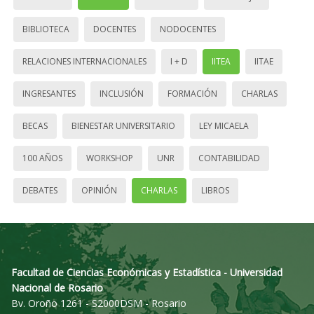
BIBLIOTECA
DOCENTES
NODOCENTES
RELACIONES INTERNACIONALES
I + D
IITEA
IITAE
INGRESANTES
INCLUSIÓN
FORMACIÓN
CHARLAS
BECAS
BIENESTAR UNIVERSITARIO
LEY MICAELA
100 AÑOS
WORKSHOP
UNR
CONTABILIDAD
DEBATES
OPINIÓN
CHARLAS
LIBROS
Facultad de Ciencias Económicas y Estadística - Universidad
Nacional de Rosario
Bv. Oroño 1261 - S2000DSM - Rosario