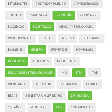
ESTUDIANTES
CONTADOR PÚBLICO
ADMINISTRACIÓN
TURISMO
ESTADÍSTICA
ECONOMÍA
CONVENIOS
POSGRADO
POSTÍTULOS
CIENCIA Y TECNOLOGÍA
INSTITUCIONALES
CURSOS
INGRESO
GRADUADOS
EXÁMENES
GÉNERO
EFEMÉRIDES
HOMENAJES
BIBLIOTECA
DOCENTES
NODOCENTES
RELACIONES INTERNACIONALES
I + D
IITEA
IITAE
INGRESANTES
INCLUSIÓN
FORMACIÓN
CHARLAS
BECAS
BIENESTAR UNIVERSITARIO
LEY MICAELA
100 AÑOS
WORKSHOP
UNR
CONTABILIDAD