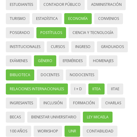
ESTUDIANTES
CONTADOR PÚBLICO
ADMINISTRACIÓN
TURISMO
ESTADÍSTICA
ECONOMÍA
CONVENIOS
POSGRADO
POSTÍTULOS
CIENCIA Y TECNOLOGÍA
INSTITUCIONALES
CURSOS
INGRESO
GRADUADOS
EXÁMENES
GÉNERO
EFEMÉRIDES
HOMENAJES
BIBLIOTECA
DOCENTES
NODOCENTES
RELACIONES INTERNACIONALES
I + D
IITEA
IITAE
INGRESANTES
INCLUSIÓN
FORMACIÓN
CHARLAS
BECAS
BIENESTAR UNIVERSITARIO
LEY MICAELA
100 AÑOS
WORKSHOP
UNR
CONTABILIDAD