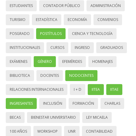
ESTUDIANTES
CONTADOR PÚBLICO
ADMINISTRACIÓN
TURISMO
ESTADÍSTICA
ECONOMÍA
CONVENIOS
POSGRADO
POSTÍTULOS
CIENCIA Y TECNOLOGÍA
INSTITUCIONALES
CURSOS
INGRESO
GRADUADOS
EXÁMENES
GÉNERO
EFEMÉRIDES
HOMENAJES
BIBLIOTECA
DOCENTES
NODOCENTES
RELACIONES INTERNACIONALES
I + D
IITEA
IITAE
INGRESANTES
INCLUSIÓN
FORMACIÓN
CHARLAS
BECAS
BIENESTAR UNIVERSITARIO
LEY MICAELA
100 AÑOS
WORKSHOP
UNR
CONTABILIDAD