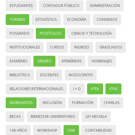
ESTUDIANTES
CONTADOR PÚBLICO
ADMINISTRACIÓN
TURISMO
ESTADÍSTICA
ECONOMÍA
CONVENIOS
POSGRADO
POSTÍTULOS
CIENCIA Y TECNOLOGÍA
INSTITUCIONALES
CURSOS
INGRESO
GRADUADOS
EXÁMENES
GÉNERO
EFEMÉRIDES
HOMENAJES
BIBLIOTECA
DOCENTES
NODOCENTES
RELACIONES INTERNACIONALES
I + D
IITEA
IITAE
INGRESANTES
INCLUSIÓN
FORMACIÓN
CHARLAS
BECAS
BIENESTAR UNIVERSITARIO
LEY MICAELA
100 AÑOS
WORKSHOP
UNR
CONTABILIDAD