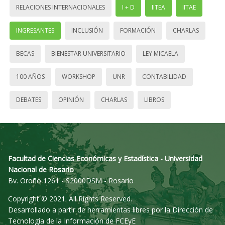
RELACIONES INTERNACIONALES
I + D
IITEA
IITAE
INGRESANTES
INCLUSIÓN
FORMACIÓN
CHARLAS
BECAS
BIENESTAR UNIVERSITARIO
LEY MICAELA
100 AÑOS
WORKSHOP
UNR
CONTABILIDAD
DEBATES
OPINIÓN
CHARLAS
LIBROS
Facultad de Ciencias Económicas y Estadística - Universidad
Nacional de Rosario
Bv. Oroño 1261 - S2000DSM - Rosario
Copyright © 2021. All Rights Reserved.
Desarrollado a partir de herramientas libres por la Dirección de
Tecnología de la Información de FCEyE