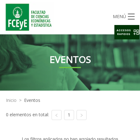
MENÚ
ACCESOS
RAPIDOS
EVENTOS
Inicio
>
Eventos
0 elementos en total:
1
Los filtros aplicados no han arrojado resultados