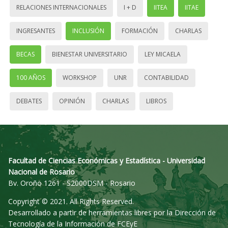
RELACIONES INTERNACIONALES
I + D
IITEA
IITAE
INGRESANTES
INCLUSIÓN
FORMACIÓN
CHARLAS
BECAS
BIENESTAR UNIVERSITARIO
LEY MICAELA
100 AÑOS
WORKSHOP
UNR
CONTABILIDAD
DEBATES
OPINIÓN
CHARLAS
LIBROS
Facultad de Ciencias Económicas y Estadística - Universidad
Nacional de Rosario
Bv. Oroño 1261 - S2000DSM - Rosario
Copyright © 2021. All Rights Reserved.
Desarrollado a partir de herramientas libres por la Dirección de
Tecnología de la Información de FCEyE