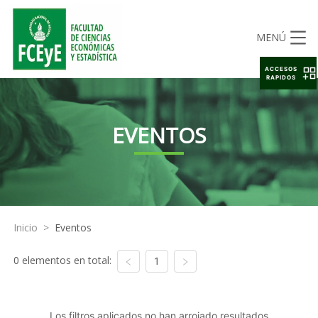
MENÚ
ACCESOS
RAPIDOS
EVENTOS
Inicio
>
Eventos
0 elementos en total:
1
Los filtros aplicados no han arrojado resultados