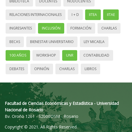
BIBLIOTECA
DOCENTES
NODOCENTES
RELACIONES INTERNACIONALES
I + D
IITEA
IITAE
INGRESANTES
INCLUSIÓN
FORMACIÓN
CHARLAS
BECAS
BIENESTAR UNIVERSITARIO
LEY MICAELA
100 AÑOS
WORKSHOP
UNR
CONTABILIDAD
DEBATES
OPINIÓN
CHARLAS
LIBROS
Facultad de Ciencias Económicas y Estadística - Universidad
Nacional de Rosario
Bv. Oroño 1261 - S2000DSM - Rosario
Copyright © 2021. All Rights Reserved.