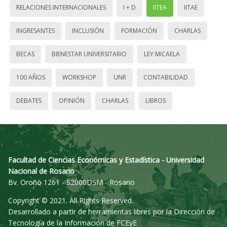
RELACIONES INTERNACIONALES
I + D
IITEA
IITAE
INGRESANTES
INCLUSIÓN
FORMACIÓN
CHARLAS
BECAS
BIENESTAR UNIVERSITARIO
LEY MICAELA
100 AÑOS
WORKSHOP
UNR
CONTABILIDAD
DEBATES
OPINIÓN
CHARLAS
LIBROS
Facultad de Ciencias Económicas y Estadística - Universidad
Nacional de Rosario
Bv. Oroño 1261 - S2000DSM - Rosario
Copyright © 2021. All Rights Reserved.
Desarrollado a partir de herramientas libres por la Dirección de
Tecnología de la Información de FCEyE