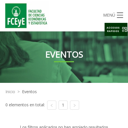
MENÚ
ACCESOS
RAPIDOS
EVENTOS
Inicio
>
Eventos
0 elementos en total:
1
Los filtros aplicados no han arrojado resultados