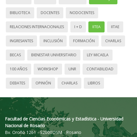
BIBLIOTECA
DOCENTES
NODOCENTES
RELACIONES INTERNACIONALES
I + D
IITEA
IITAE
INGRESANTES
INCLUSIÓN
FORMACIÓN
CHARLAS
BECAS
BIENESTAR UNIVERSITARIO
LEY MICAELA
100 AÑOS
WORKSHOP
UNR
CONTABILIDAD
DEBATES
OPINIÓN
CHARLAS
LIBROS
Facultad de Ciencias Económicas y Estadística - Universidad
Nacional de Rosario
Bv. Oroño 1261 - S2000DSM - Rosario