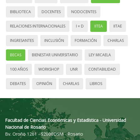
BIBLIOTECA
DOCENTES
NODOCENTES
RELACIONES INTERNACIONALES
I + D
IITEA
IITAE
INGRESANTES
INCLUSIÓN
FORMACIÓN
CHARLAS
BECAS
BIENESTAR UNIVERSITARIO
LEY MICAELA
100 AÑOS
WORKSHOP
UNR
CONTABILIDAD
DEBATES
OPINIÓN
CHARLAS
LIBROS
Facultad de Ciencias Económicas y Estadística - Universidad
Nacional de Rosario
Bv. Oroño 1261 - S2000DSM - Rosario