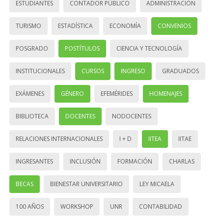
ESTUDIANTES
CONTADOR PÚBLICO
ADMINISTRACIÓN
TURISMO
ESTADÍSTICA
ECONOMÍA
CONVENIOS
POSGRADO
POSTÍTULOS
CIENCIA Y TECNOLOGÍA
INSTITUCIONALES
CURSOS
INGRESO
GRADUADOS
EXÁMENES
GÉNERO
EFEMÉRIDES
HOMENAJES
BIBLIOTECA
DOCENTES
NODOCENTES
RELACIONES INTERNACIONALES
I + D
IITEA
IITAE
INGRESANTES
INCLUSIÓN
FORMACIÓN
CHARLAS
BECAS
BIENESTAR UNIVERSITARIO
LEY MICAELA
100 AÑOS
WORKSHOP
UNR
CONTABILIDAD