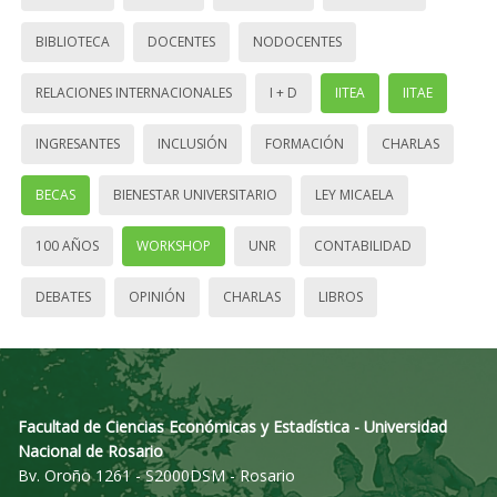
BIBLIOTECA
DOCENTES
NODOCENTES
RELACIONES INTERNACIONALES
I + D
IITEA
IITAE
INGRESANTES
INCLUSIÓN
FORMACIÓN
CHARLAS
BECAS
BIENESTAR UNIVERSITARIO
LEY MICAELA
100 AÑOS
WORKSHOP
UNR
CONTABILIDAD
DEBATES
OPINIÓN
CHARLAS
LIBROS
Facultad de Ciencias Económicas y Estadística - Universidad
Nacional de Rosario
Bv. Oroño 1261 - S2000DSM - Rosario