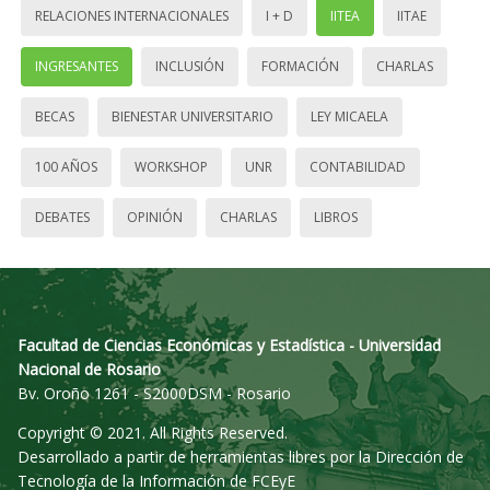
RELACIONES INTERNACIONALES
I + D
IITEA
IITAE
INGRESANTES
INCLUSIÓN
FORMACIÓN
CHARLAS
BECAS
BIENESTAR UNIVERSITARIO
LEY MICAELA
100 AÑOS
WORKSHOP
UNR
CONTABILIDAD
DEBATES
OPINIÓN
CHARLAS
LIBROS
Facultad de Ciencias Económicas y Estadística - Universidad
Nacional de Rosario
Bv. Oroño 1261 - S2000DSM - Rosario
Copyright © 2021. All Rights Reserved.
Desarrollado a partir de herramientas libres por la Dirección de
Tecnología de la Información de FCEyE