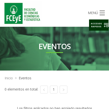
MENÚ
ACCESOS
RAPIDOS
EVENTOS
Inicio
>
Eventos
0 elementos en total:
1
Los filtros aplicados no han arrojado resultados