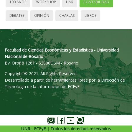
100 AÑOS
WORKSHOP
UNR
CONTABILIDAD
DEBATES
OPINIÓN
CHARLAS
LIBROS
Facultad de Ciencias Económicas y Estadística - Universidad
Nacional de Rosario
Bv. Oroño 1261 - S2000DSM - Rosario
Copyright © 2021. All Rights Reserved.
Desarrollado a partir de herramientas libres por la Dirección de
Tecnología de la Información de FCEyE
UNR - FCEyE | Todos los derechos reservados