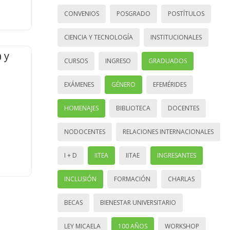
CONVENIOS
POSGRADO
POSTÍTULOS
CIENCIA Y TECNOLOGÍA
INSTITUCIONALES
 y
CURSOS
INGRESO
GRADUADOS
EXÁMENES
GÉNERO
EFEMÉRIDES
HOMENAJES
BIBLIOTECA
DOCENTES
NODOCENTES
RELACIONES INTERNACIONALES
I + D
IITEA
IITAE
INGRESANTES
INCLUSIÓN
FORMACIÓN
CHARLAS
BECAS
BIENESTAR UNIVERSITARIO
LEY MICAELA
100 AÑOS
WORKSHOP