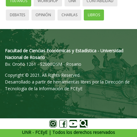
100 AÑOS
WORKSHOP
UNR
CONTABILIDAD
DEBATES
OPINIÓN
CHARLAS
LIBROS
Facultad de Ciencias Económicas y Estadística - Universidad
Nacional de Rosario
Bv. Oroño 1261 - S2000DSM - Rosario
Copyright © 2021. All Rights Reserved.
Desarrollado a partir de herramientas libres por la Dirección de
Tecnología de la Información de FCEyE
UNR - FCEyE | Todos los derechos reservados