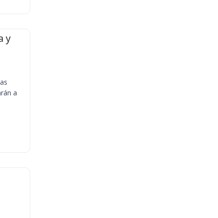
a y
ias
arán a