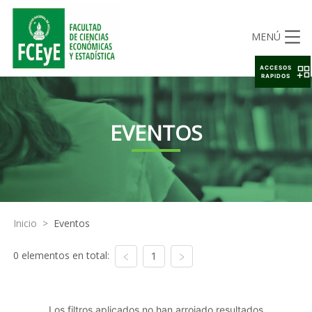
MENÚ
ACCESOS
RAPIDOS
EVENTOS
Inicio
>
Eventos
0 elementos en total:
1
Los filtros aplicados no han arrojado resultados