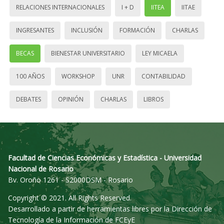
RELACIONES INTERNACIONALES
I + D
IITEA
IITAE
INGRESANTES
INCLUSIÓN
FORMACIÓN
CHARLAS
BECAS
BIENESTAR UNIVERSITARIO
LEY MICAELA
100 AÑOS
WORKSHOP
UNR
CONTABILIDAD
DEBATES
OPINIÓN
CHARLAS
LIBROS
Facultad de Ciencias Económicas y Estadística - Universidad
Nacional de Rosario
Bv. Oroño 1261 - S2000DSM - Rosario
Copyright © 2021. All Rights Reserved.
Desarrollado a partir de herramientas libres por la Dirección de
Tecnología de la Información de FCEyE