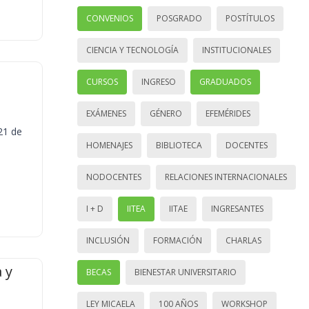
CONVENIOS
POSGRADO
POSTÍTULOS
CIENCIA Y TECNOLOGÍA
INSTITUCIONALES
CURSOS
INGRESO
GRADUADOS
EXÁMENES
GÉNERO
EFEMÉRIDES
21 de
HOMENAJES
BIBLIOTECA
DOCENTES
NODOCENTES
RELACIONES INTERNACIONALES
I + D
IITEA
IITAE
INGRESANTES
INCLUSIÓN
FORMACIÓN
CHARLAS
 y
BECAS
BIENESTAR UNIVERSITARIO
LEY MICAELA
100 AÑOS
WORKSHOP