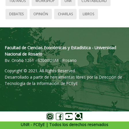
100 AÑOS
WORKSHOP
UNR
CONTABILIDAD
DEBATES
OPINIÓN
CHARLAS
LIBROS
Facultad de Ciencias Económicas y Estadística - Universidad
Nacional de Rosario
Bv. Oroño 1261 - S2000DSM - Rosario
Copyright © 2021. All Rights Reserved.
Desarrollado a partir de herramientas libres por la Dirección de
Tecnología de la Información de FCEyE
UNR - FCEyE | Todos los derechos reservados