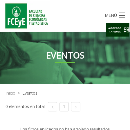
MENÚ
ACCESOS
RAPIDOS
EVENTOS
Inicio
>
Eventos
0 elementos en total:
1
Los filtros aplicados no han arrojado resultados