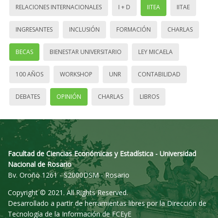
RELACIONES INTERNACIONALES
I + D
IITEA
IITAE
INGRESANTES
INCLUSIÓN
FORMACIÓN
CHARLAS
BECAS
BIENESTAR UNIVERSITARIO
LEY MICAELA
100 AÑOS
WORKSHOP
UNR
CONTABILIDAD
DEBATES
OPINIÓN
CHARLAS
LIBROS
Facultad de Ciencias Económicas y Estadística - Universidad
Nacional de Rosario
Bv. Oroño 1261 - S2000DSM - Rosario
Copyright © 2021. All Rights Reserved.
Desarrollado a partir de herramientas libres por la Dirección de
Tecnología de la Información de FCEyE