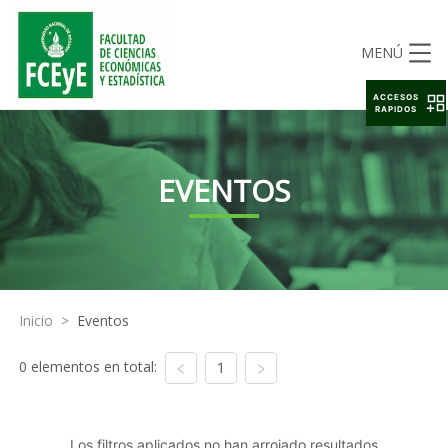
MENÚ
ACCESOS
RAPIDOS
EVENTOS
Inicio
>
Eventos
0 elementos en total:
1
Los filtros aplicados no han arrojado resultados