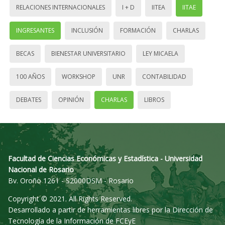
RELACIONES INTERNACIONALES
I + D
IITEA
IITAE
INGRESANTES
INCLUSIÓN
FORMACIÓN
CHARLAS
BECAS
BIENESTAR UNIVERSITARIO
LEY MICAELA
100 AÑOS
WORKSHOP
UNR
CONTABILIDAD
DEBATES
OPINIÓN
CHARLAS
LIBROS
Facultad de Ciencias Económicas y Estadística - Universidad
Nacional de Rosario
Bv. Oroño 1261 - S2000DSM - Rosario
Copyright © 2021. All Rights Reserved.
Desarrollado a partir de herramientas libres por la Dirección de
Tecnología de la Información de FCEyE