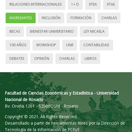
RELACIONES INTERNACIONALES
I + D
IITEA
IITAE
INGRESANTES
INCLUSIÓN
FORMACIÓN
CHARLAS
BECAS
BIENESTAR UNIVERSITARIO
LEY MICAELA
100 AÑOS
WORKSHOP
UNR
CONTABILIDAD
DEBATES
OPINIÓN
CHARLAS
LIBROS
Facultad de Ciencias Económicas y Estadística - Universidad
Nacional de Rosario
Bv. Oroño 1261 - S2000DSM - Rosario
Copyright © 2021. All Rights Reserved.
Desarrollado a partir de herramientas libres por la Dirección de
Tecnología de la Información de FCEyE