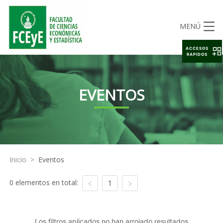
MENÚ
ACCESOS
RAPIDOS
EVENTOS
Inicio
>
Eventos
0 elementos en total:
1
Los filtros aplicados no han arrojado resultados