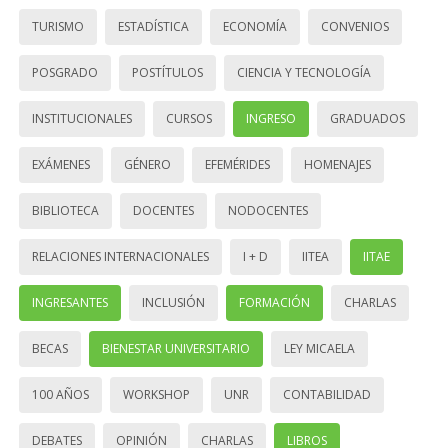
TURISMO
ESTADÍSTICA
ECONOMÍA
CONVENIOS
POSGRADO
POSTÍTULOS
CIENCIA Y TECNOLOGÍA
INSTITUCIONALES
CURSOS
INGRESO
GRADUADOS
EXÁMENES
GÉNERO
EFEMÉRIDES
HOMENAJES
BIBLIOTECA
DOCENTES
NODOCENTES
RELACIONES INTERNACIONALES
I + D
IITEA
IITAE
INGRESANTES
INCLUSIÓN
FORMACIÓN
CHARLAS
BECAS
BIENESTAR UNIVERSITARIO
LEY MICAELA
100 AÑOS
WORKSHOP
UNR
CONTABILIDAD
DEBATES
OPINIÓN
CHARLAS
LIBROS